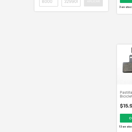
APLICAR
3
en stoc
Pastill
Bicicle
Mecáni
$15.
13
en sto