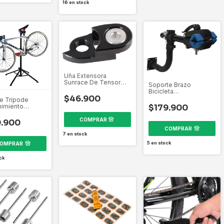
16
en stock
Uña Extensora
Sunrace De Tensor
Soporte Brazo
Pacha
Bicicleta
$46.900
Mantenimiento
e Tripode
Reparación Pared
imiento
$179.900
Talle
ción Bicicleta
.900
COMPRAR
7
en stock
5
en stock
OMPRAR
ck