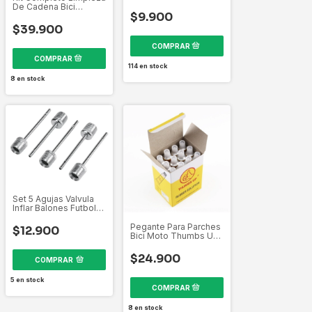
Bicicletas Ciclismo
De Cadena Bici
$9.900
Herramienta Y
Cepillos
$39.900
114
en stock
8
en stock
Set 5 Agujas Valvula
Inflar Balones Futbol
Baloncesto Acero
Pegante Para Parches
$12.900
Bici Moto Thumbs Up
Caja X 12 Unidades
$24.900
COMPRAR
5
en stock
8
en stock