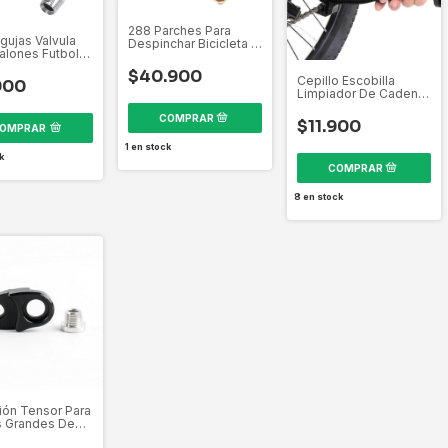
288 Parches Para
gujas Valvula
Despinchar Bicicleta 6
Balones Futbol
Tarros De Pegante
esto Acero
$40.900
Cepillo Escobilla
900
Limpiador De Cadena
Bicicleta Moto 2 En 1
$11.900
OMPRAR
1
en stock
k
8
en stock
ión Tensor Para
 Grandes De
ta Color Negr