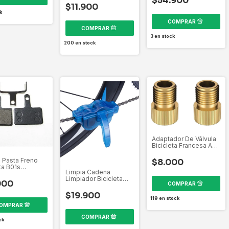
$54.900
$11.900
k
3
en stock
200
en stock
Adaptador De Válvula
Bicicleta Francesa A
Americana 2 Unidad
a Pasta Freno
$8.000
ta B01s
Limpia Cadena
co O Hidraulico
Limpiador Bicicleta
900
Herramienta Cepillos
$19.900
119
en stock
ck