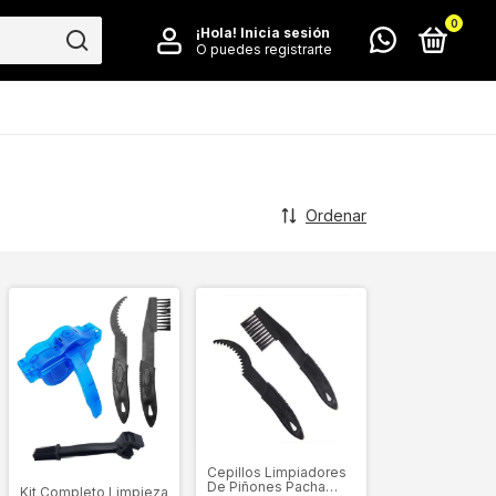
0
¡Hola!
Inicia sesión
O puedes registrarte
Ordenar
Cepillos Limpiadores
De Piñones Pacha
Kit Completo Limpieza