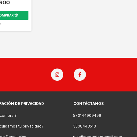
.900
k
RACIÓN DE PRIVACIDAD
CONTÁCTANOS
comprar?
573144909499
uidamos tu privacidad?
3508443513
a de Devolución
runbikebogota@gmail.com