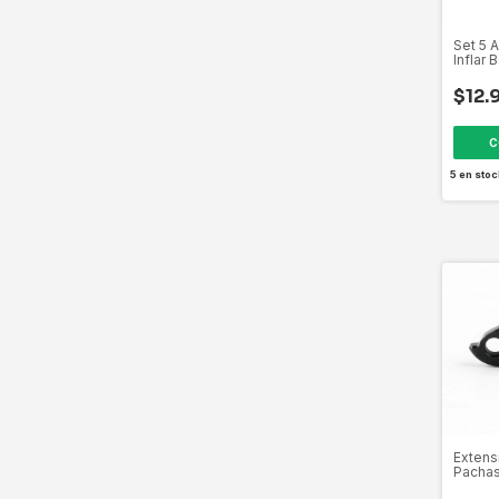
Set 5 A
Inflar 
Balonc
$12.
C
5
en stoc
Extens
Pachas
Bicicle