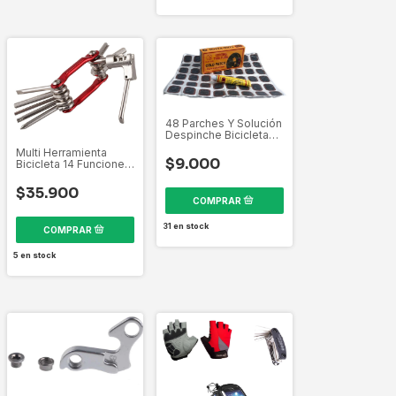
48 Parches Y Solución
Despinche Bicicletas
Motos
Multi Herramienta
$9.000
Bicicleta 14 Funciones
En 1 Con Despinador
$35.900
31
en stock
5
en stock