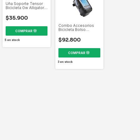
Uña Soporte Tensor
Bicicleta Gw Alligator
Wolf
$35.900
Combo Accesorios
Bicicleta Bolso
Portacelular +
Multiherrami
$92.800
5
en stock
3
en stock