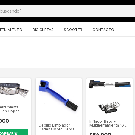
TENIMIENTO
BICICLETAS
SCOOTER
CONTACTO
Herramienta
Allen Copas
nal Bicicletas
900
Inflador Beto +
Cepillo Limpiador
Multiherramienta 16
Cadena Moto Cerdas
Funciones Para
Gruesas
Bicicleta