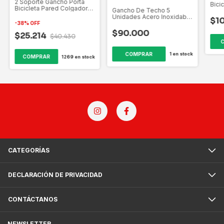
2 Soporte Gancho Porta
Bici
Bicicleta Pared Colgador
Gancho De Techo 5
Bici
Bicicletas
Unidades Acero Inoxidable
$10
Negro Hamaca
-
38
%
OFF
$90.000
$25.214
$40.430
COMPRAR
1
en stock
COMPRAR
1269
en stock
CATEGORÍAS
DECLARACIÓN DE PRIVACIDAD
CONTÁCTANOS
NEWSLETTER