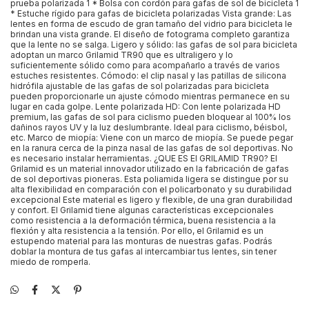
prueba polarizada 1 * Bolsa con cordón para gafas de sol de bicicleta 1
* Estuche rígido para gafas de bicicleta polarizadas Vista grande: Las
lentes en forma de escudo de gran tamaño del vidrio para bicicleta le
brindan una vista grande. El diseño de fotograma completo garantiza
que la lente no se salga. Ligero y sólido: las gafas de sol para bicicleta
adoptan un marco Grilamid TR90 que es ultraligero y lo
suficientemente sólido como para acompañarlo a través de varios
estuches resistentes. Cómodo: el clip nasal y las patillas de silicona
hidrófila ajustable de las gafas de sol polarizadas para bicicleta
pueden proporcionarle un ajuste cómodo mientras permanece en su
lugar en cada golpe. Lente polarizada HD: Con lente polarizada HD
premium, las gafas de sol para ciclismo pueden bloquear al 100% los
dañinos rayos UV y la luz deslumbrante. Ideal para ciclismo, béisbol,
etc. Marco de miopía: Viene con un marco de miopía. Se puede pegar
en la ranura cerca de la pinza nasal de las gafas de sol deportivas. No
es necesario instalar herramientas. ¿QUE ES El GRILAMID TR90? El
Grilamid es un material innovador utilizado en la fabricación de gafas
de sol deportivas pioneras. Esta poliamida ligera se distingue por su
alta flexibilidad en comparación con el policarbonato y su durabilidad
excepcional Este material es ligero y flexible, de una gran durabilidad
y confort. El Grilamid tiene algunas características excepcionales
como resistencia a la deformación térmica, buena resistencia a la
flexión y alta resistencia a la tensión. Por ello, el Grilamid es un
estupendo material para las monturas de nuestras gafas. Podrás
doblar la montura de tus gafas al intercambiar tus lentes, sin tener
miedo de romperla.