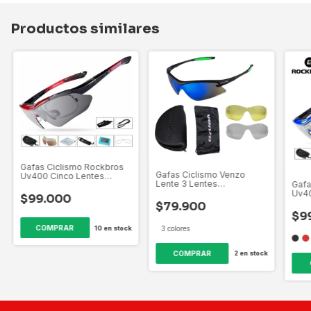
Productos similares
Gafas Ciclismo Rockbros
Gafas Ciclismo Venzo
Uv400 Cinco Lentes
Lente 3 Lentes
Gafa
Intercambiables
Intercambiables Uv400
Uv40
$99.000
Inte
$79.900
$9
COMPRAR
3 colores
10
en stock
COMPRAR
2
en stock